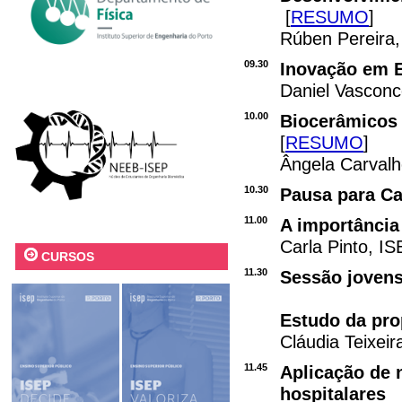
[
RESUMO
]
Rúben Pereira,
09.30
Inovação em 
Daniel Vascon
10.00
Biocerâmicos 
[
RESUMO
]
Ângela Carvalh
10.30
Pausa para Ca
11.00
A importânci
Carla Pinto, 
CURSOS
11.30
Sessão jovens
Estudo da pr
Cláudia Teixeir
11.45
Aplicação de 
hospitalares