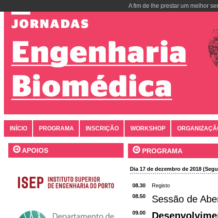
A fim de lhe prestar um melhor se
INÍCIO
PROGRAMA
INSCRIÇÃO
WORKSHOP
ORGANIZAÇÃ
APOIOS
PROGRAMA
Dia 17 de dezembro de 2018 (Segun
08.30
Registo
08.50
Sessão de Abe
09.00
Desenvolvime