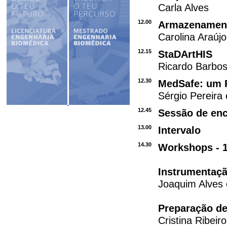
Carla Alves
12.00
Armazenament
Carolina Araújo
12.15
StaDArtHIS
Ricardo Barbo
12.30
MedSafe: um P
Sérgio Pereira
12.45
Sessão de en
13.00
Intervalo
14.30
Workshops - 
Instrumentaç
Joaquim Alves
Preparação de
Cristina Ribeir