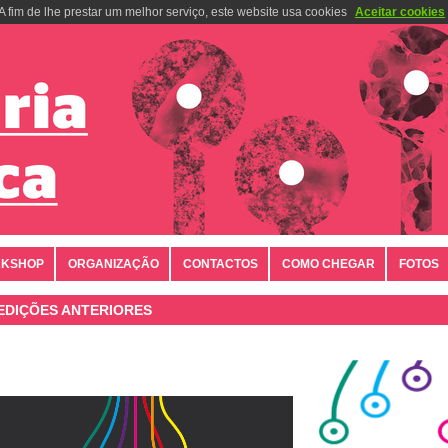
A fim de lhe prestar um melhor serviço, este website usa cookies
Aceitar cookies
KSHOP
ORGANIZAÇÃO
CONTACTOS
COMO CHEGAR
FOTOS
EDIÇÕES ANTERIORES