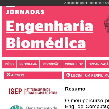
A fim de lhe prestar um melhor se
INÍCIO
PROGRAMA
INSCRIÇÃO
WORKSHOP
ORGANIZAÇÃ
APOIOS
LECIM - UM PERFIL M
Resumo
O meu percurso pro
Eng. de Computaç