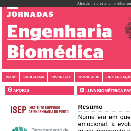
A fim de lhe prestar um melhor se
INÍCIO
PROGRAMA
INSCRIÇÃO
WORKSHOP
ORGANIZAÇÃ
APOIOS
LUVA BIOMÉTRICA PA
Resumo
Numa era em que c
emocional, a evol
muito importante p