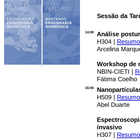
Sessão da Tar
14:00
Análise postu
H304 |
Resum
Arcelina Marqu
Workshop de n
NBIN-CIETI |
R
Fátima Coelho
16:00
Nanopartícula
H509 |
Resumo
Abel Duarte
Espectroscopi
invasivo
H307 |
Resum