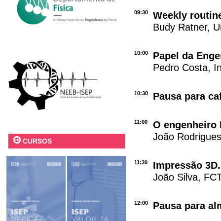
09:30
Weekly routine
Budy Ratner, Un
10:00
Papel da Enge
Pedro Costa, In
10:30
Pausa para ca
11:00
O engenheiro 
João Rodrigues
CURSOS
11:30
Impressão 3D.
João Silva, F
12:00
Pausa para a