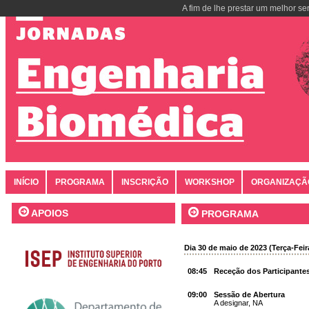
A fim de lhe prestar um melhor se
INÍCIO
PROGRAMA
INSCRIÇÃO
WORKSHOP
ORGANIZAÇÃ
APOIOS
PROGRAMA
Dia 30 de maio de 2023 (Terça-Feir
08:45
Receção dos Participante
09:00
Sessão de Abertura
A designar, NA