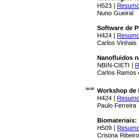
H523 |
Resum
Nuno Gueiral
Software de P
H424 |
Resum
Carlos Vinhais
Nanofluidos n
NBIN-CIETI |
Carlos Ramos e
16:00
Workshop de 
H424 |
Resum
Paulo Ferreira
Biomateriais:
H509 |
Resum
Cristina Ribeiro