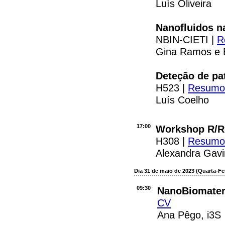
Luís Oliveira
Nanofluidos n
NBIN-CIETI |
R
Gina Ramos e B
Deteção de pat
H523 |
Resumo
Luís Coelho
17:00
Workshop R/RS
H308 |
Resum
Alexandra Gav
Dia 31 de maio de 2023 (Quarta-Fe
09:30
N
anoBiomater
CV
Ana Pêgo, i3S