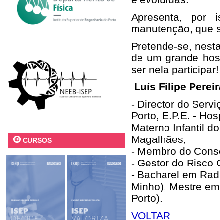
Apresenta, por 
manutenção, que s
Pretende-se, nesta
de um grande hosp
ser nela participar!
Luís Filipe Pereir
- Director do Serv
Porto, E.P.E. - Ho
Materno Infantil d
Magalhães;
CURSOS
- Membro do Conse
- Gestor do Risco 
- Bacharel em Rad
Minho), Mestre em
Porto).
VOLTAR