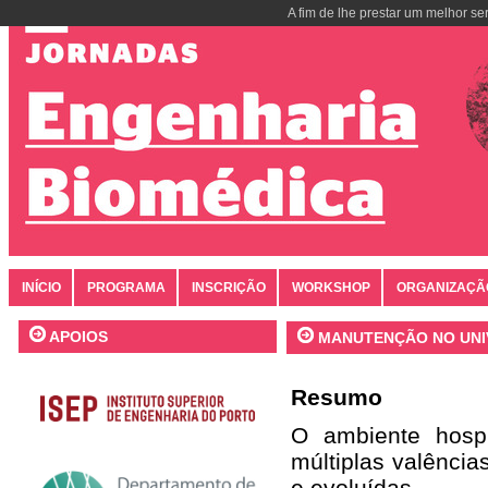
A fim de lhe prestar um melhor se
INÍCIO
PROGRAMA
INSCRIÇÃO
WORKSHOP
ORGANIZAÇÃ
APOIOS
MANUTENÇÃO NO UNI
Resumo
O ambiente hospi
múltiplas valência
e evoluídas.