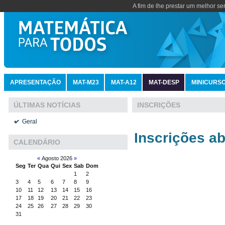
A fim de lhe prestar um melhor se
APRESENTAÇÃO
MAT-M23
MAT-A12
MAT-DESP
MINICURS
INSCRIÇÕES
ÚLTIMAS NOTÍCIAS
Geral
Inscrições
ab
CALENDÁRIO
«
Agosto 2026
»
Seg
Ter
Qua
Qui
Sex
Sab
Dom
1
2
3
4
5
6
7
8
9
10
11
12
13
14
15
16
17
18
19
20
21
22
23
24
25
26
27
28
29
30
31