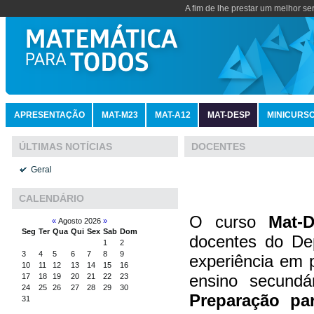
A fim de lhe prestar um melhor se
APRESENTAÇÃO
MAT-M23
MAT-A12
MAT-DESP
MINICURS
DOCENTES
ÚLTIMAS NOTÍCIAS
Geral
CALENDÁRIO
O curso
Mat-
«
Agosto 2026
»
Seg
Ter
Qua
Qui
Sex
Sab
Dom
docentes do De
1
2
3
4
5
6
7
8
9
experiência em 
10
11
12
13
14
15
16
ensino secundá
17
18
19
20
21
22
23
24
25
26
27
28
29
30
Preparação pa
31