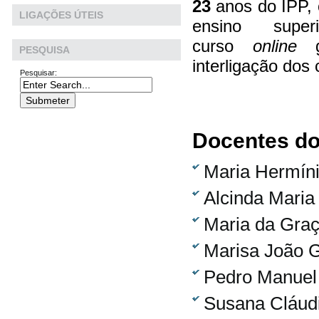
23
anos do IPP,
LIGAÇÕES ÚTEIS
ensino supe
curso
online
PESQUISA
interligação dos
Pesquisar:
Docentes do
Maria Hermín
Alcinda Maria
Maria da Gra
Marisa João G
Pedro Manuel
Susana Cláudi