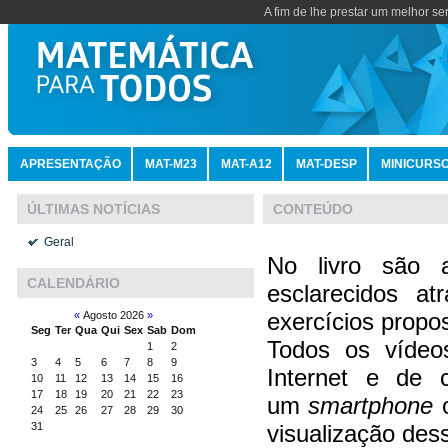
A fim de lhe prestar um melhor se
APRESENTAÇÃO
MAT-M23
MAT-A12
MAT-DESP
MINICURS
CONTEÚDO
ÚLTIMAS NOTÍCIAS
Geral
No livro são 
CALENDÁRIO
esclarecidos at
exercícios propo
«
Agosto 2026
»
Seg
Ter
Qua
Qui
Sex
Sab
Dom
Todos os vídeos
1
2
3
4
5
6
7
8
9
Internet e de 
10
11
12
13
14
15
16
17
18
19
20
21
22
23
um
smartphone
24
25
26
27
28
29
30
visualização des
31