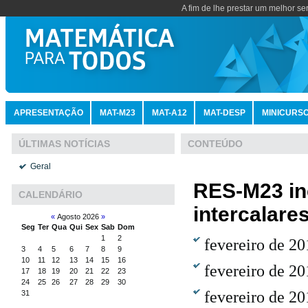
A fim de lhe prestar um melhor se
APRESENTAÇÃO
MAT-M23
MAT-A12
MAT-DESP
MINICURS
CONTEÚDO
ÚLTIMAS NOTÍCIAS
Geral
RES-M23 inc
CALENDÁRIO
intercalares
«
Agosto 2026
»
Seg
Ter
Qua
Qui
Sex
Sab
Dom
1
2
fevereiro de 20
3
4
5
6
7
8
9
10
11
12
13
14
15
16
fevereiro de 20
17
18
19
20
21
22
23
24
25
26
27
28
29
30
fevereiro de 20
31