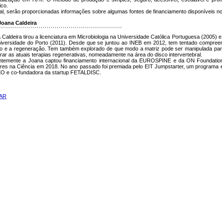
ico.
nal, serão proporcionadas informações sobre algumas fontes de financiamento disponíveis no
Joana Caldeira
 Caldeira tirou a licenciatura em Microbiologia na Universidade Católica Portuguesa (2005)
iversidade do Porto (2011). Desde que se juntou ao INEB em 2012, tem tentado compreende
o e a regeneração. Tem também explorado de que modo a matriz pode ser manipulada para r
rar as atuais terapias regenerativas, nomeadamente na área do disco intervertebral.
temente a Joana captou financiamento internacional da EUROSPINE e da ON Foundatio
res na Ciência em 2018. No ano passado foi premiada pelo EIT Jumpstarter, um programa eu
O e co-fundadora da startup FETALDISC.
AR