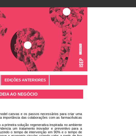
EDIÇÕES ANTERIORES
DEIA AO NEGÓCIO
model canvas e os passos necessários para criar uma
e a importância das colaborações com as farmacêuticas
primeira solução regenerativa inspirada no ambiente
ovidencia um tratamento inovador e preventivo para a
reduzindo o tempo de intervenção em 90% e o tempo de
ve a economia circular criando valor a partir de lixo