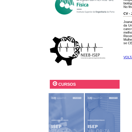
biológ
No fi
CV - 
Joana
da Un
cancr
melho
Recen
Mulhe
se CE
VOLT
CURSOS