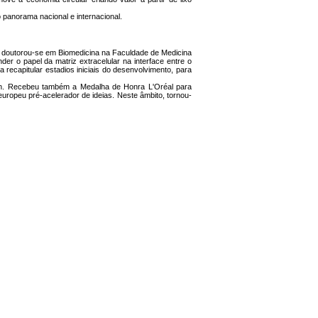
 panorama nacional e internacional.
 e doutorou-se em Biomedicina na Faculdade de Medicina
r o papel da matriz extracelular na interface entre o
ecapitular estadios iniciais do desenvolvimento, para
n. Recebeu também a Medalha de Honra L'Oréal para
ropeu pré-acelerador de ideias. Neste âmbito, tornou-