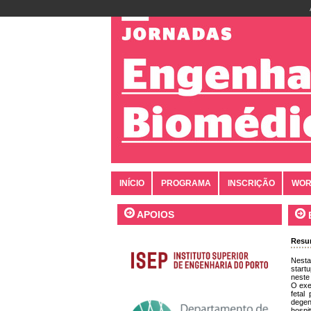
INÍCIO
PROGRAMA
INSCRIÇÃO
WOR
APOIOS
Res
Nesta
start
neste
O exe
fetal
degen
hospi