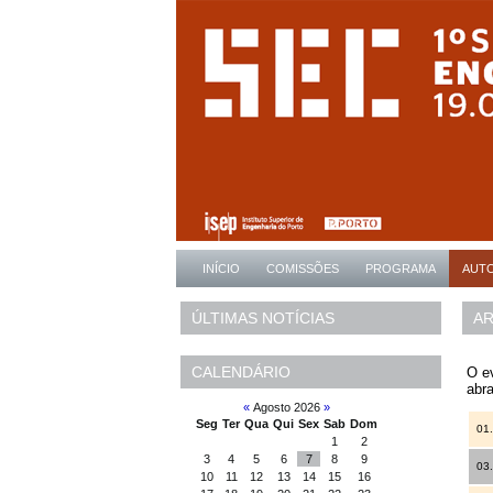
INÍCIO
COMISSÕES
PROGRAMA
AUT
AR
ÚLTIMAS NOTÍCIAS
CALENDÁRIO
O ev
abra
«
Agosto 2026
»
Seg
Ter
Qua
Qui
Sex
Sab
Dom
01. 
1
2
3
4
5
6
7
8
9
03. 
10
11
12
13
14
15
16