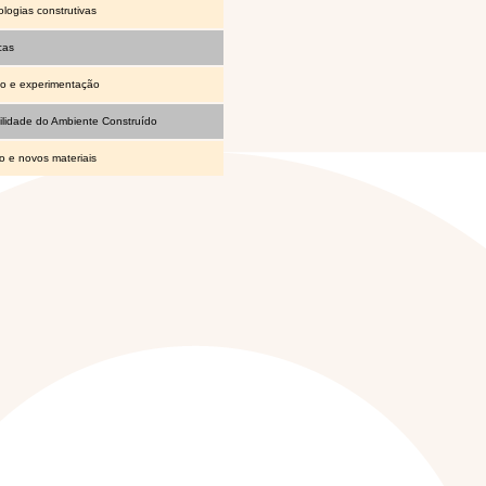
ologias construtivas
cas
ão e experimentação
lidade do Ambiente Construído
o e novos materiais