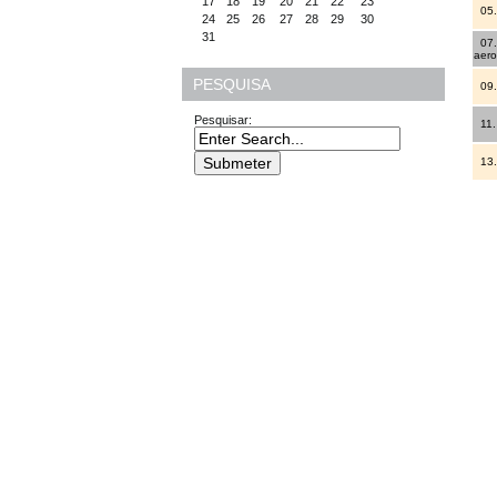
17
18
19
20
21
22
23
05. 
24
25
26
27
28
29
30
31
07. 
aero
PESQUISA
09. 
Pesquisar:
11. 
13. 