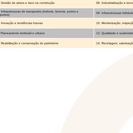
Gestão de ativos e risco na construção
06. Industrialização e tecn
Infraestruturas de transportes (rodovia, ferrovia, portos e
08. Infraestruturas hidráuli
portos)
Inovação e tendências futuras
10. Monitorização, inspeç
Planeamento territorial e urbano
12. Qualidade e sustentabi
Reabilitação e conservação do património
14. Reciclagem, valorizaçã