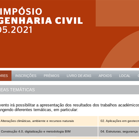
ORES
INSCRIÇÕES
PRÉMIOS
LIVRO DE ATAS
APOIOS
LOCAL
EAS TEMÁTICAS
ento irá possibilitar a apresentação dos resultados dos trabalhos académico
ngendo diferentes temáticas, em particular:
Alterações climáticas, ambiente e recursos naturais
02. Aplicações em geotecn
Construção 4.0, digitalização e metodologia BIM
04. Estruturas, segurança 