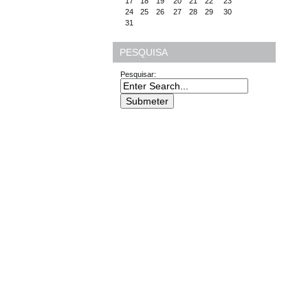
17
18
19
20
21
22
23
24
25
26
27
28
29
30
31
PESQUISA
Pesquisar: