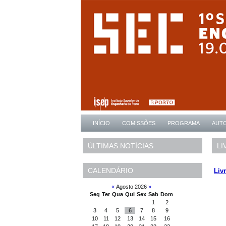
INÍCIO
COMISSÕES
PROGRAMA
AUT
LI
ÚLTIMAS NOTÍCIAS
CALENDÁRIO
Liv
«
Agosto 2026
»
Seg
Ter
Qua
Qui
Sex
Sab
Dom
1
2
3
4
5
6
7
8
9
10
11
12
13
14
15
16