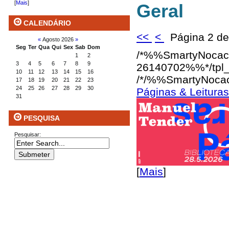
[
Mais
]
Geral
CALENDÁRIO
<<
<
Página 2 d
«
Agosto 2026
»
Seg
Ter
Qua
Qui
Sex
Sab
Dom
/*%%SmartyNocac
1
2
3
4
5
6
7
8
9
26140702%%*/
tpl
10
11
12
13
14
15
16
/*/%%SmartyNoca
17
18
19
20
21
22
23
24
25
26
27
28
29
30
Páginas & Leitura
31
PESQUISA
Pesquisar:
[
Mais
]