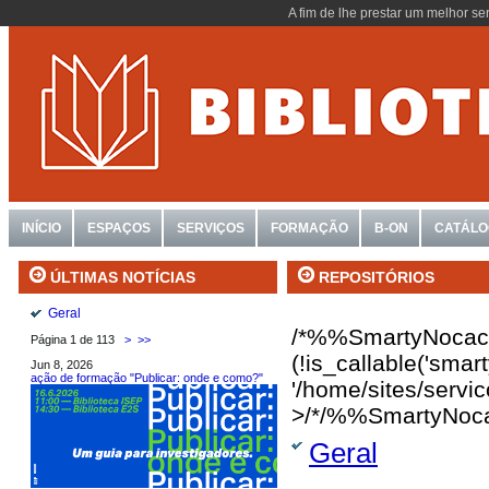
A fim de lhe prestar um melhor se
INÍCIO
ESPAÇOS
SERVIÇOS
FORMAÇÃO
B-ON
CATÁL
REPOSITÓRIOS
ÚLTIMAS NOTÍCIAS
Geral
/*%%SmartyNocac
Página 1 de 113
>
>>
(!is_callable('sma
Jun 8, 2026
ação de formação "Publicar: onde e como?"
'/home/sites/servi
>/*/%%SmartyNoc
Geral