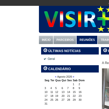
INÍCIO
PARCEIROS
REUNIÕES
TRAI
ÚLTIMAS NOTÍCIAS
Geral
A Re
CALENDÁRIO
«
Agosto 2026
»
Seg
Ter
Qua
Qui
Sex
Sab
Dom
1
2
3
4
5
6
7
8
9
10
11
12
13
14
15
16
17
18
19
20
21
22
23
24
25
26
27
28
29
30
31