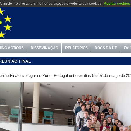
A fim de lhe prestar um melhor serviço, este website usa cookies
Aceitar cookies
NING ACTIONS
DISSEMINAÇÃO
RELATÓRIOS
DOCS DA UE
FAL
REUNIÃO FINAL
união Final teve lugar no Porto, Portugal entre os dias 5 e 07 de março de 20