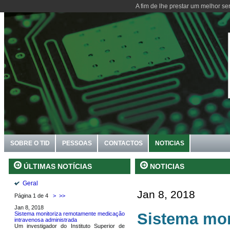
A fim de lhe prestar um melhor se
SOBRE O TID
PESSOAS
CONTACTOS
NOTICIAS
NOTICIAS
ÚLTIMAS NOTÍCIAS
Geral
Jan 8, 2018
Página 1 de 4
>
>>
Jan 8, 2018
Sistema mon
Sistema monitoriza remotamente medicação
intravenosa administrada
Um investigador do Instituto Superior de