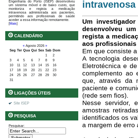
intravenosa
Engenharia do Porto (ISEP) desenvolveu
um sistema móvel e de baixo custo, que
monitoriza e regista a medicação
intravenosa administrada aos pacientes,
permitindo aos profissionais de saúde
aceder a essa informação remotamente.
Um investigador 
[
Mais
]
desenvolveu um 
regista a medica
CALENDÁRIO
aos profissionai
«
Agosto 2026
»
Em que consiste a
Seg
Ter
Qua
Qui
Sex
Sab
Dom
1
2
A tecnologia des
3
4
5
6
7
8
9
Eletrotécnica e 
10
11
12
13
14
15
16
17
18
19
20
21
22
23
complemento ao e
24
25
26
27
28
29
30
que, através da 
31
paciente e comunic
LIGAÇÕES ÚTEIS
(rede sem fios).
Nesse servidor,
Site ISEP
amostras retirad
PESQUISA
identificados os v
a margem de erro a
Pesquisar: