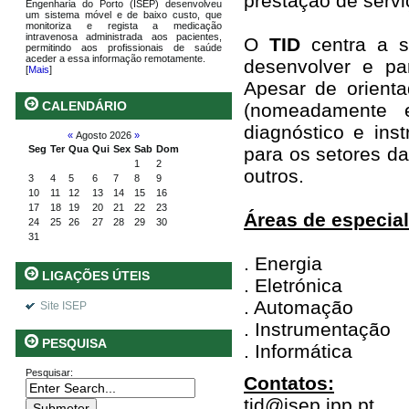
prestação de servi
Engenharia do Porto (ISEP) desenvolveu
um sistema móvel e de baixo custo, que
monitoriza e regista a medicação
intravenosa administrada aos pacientes,
O
TID
centra a s
permitindo aos profissionais de saúde
aceder a essa informação remotamente.
desenvolver e par
[
Mais
]
Apesar de orient
CALENDÁRIO
(nomeadamente e
diagnóstico e in
«
Agosto 2026
»
para os setores da
Seg
Ter
Qua
Qui
Sex
Sab
Dom
1
2
outros.
3
4
5
6
7
8
9
10
11
12
13
14
15
16
17
18
19
20
21
22
23
Áreas de especial
24
25
26
27
28
29
30
31
. Energia
LIGAÇÕES ÚTEIS
. Eletrónica
. Automação
Site ISEP
. Instrumentação
PESQUISA
. Informática
Pesquisar:
Contatos:
tid@isep.ipp.pt