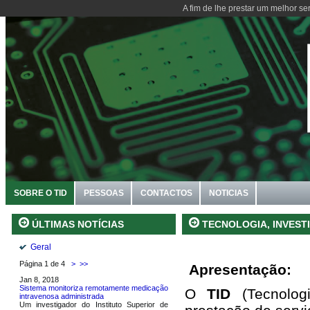
A fim de lhe prestar um melhor se
SOBRE O TID
PESSOAS
CONTACTOS
NOTICIAS
TECNOLOGIA, INVEST
ÚLTIMAS NOTÍCIAS
Geral
Página 1 de 4
>
>>
Apresentação:
Jan 8, 2018
Sistema monitoriza remotamente medicação
O
TID
(Tecnolog
intravenosa administrada
Um investigador do Instituto Superior de