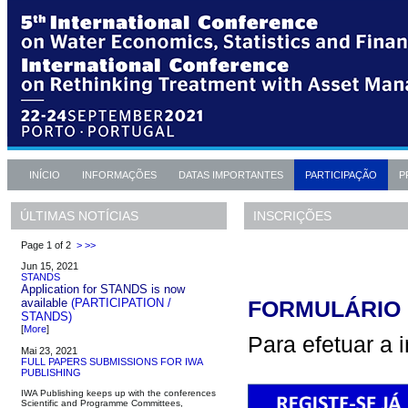
INÍCIO
INFORMAÇÕES
DATAS IMPORTANTES
PARTICIPAÇÃO
P
INSCRIÇÕES
ÚLTIMAS NOTÍCIAS
Page 1 of 2
>
>>
Jun 15, 2021
STANDS
Application for STANDS is now
available
(PARTICIPATION /
FORMULÁRIO 
STANDS)
[
More
]
Para efetuar a i
Mai 23, 2021
FULL PAPERS SUBMISSIONS FOR IWA
PUBLISHING
IWA Publishing keeps up with the conferences
Scientific and Programme Committees,