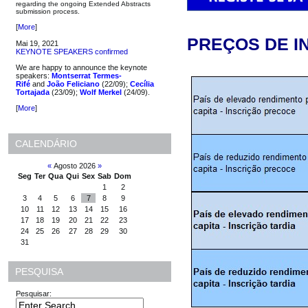
regarding the ongoing Extended Abstracts
submission process.
[
More
]
PREÇOS DE I
Mai 19, 2021
KEYNOTE SPEAKERS confirmed
We are happy to announce the keynote
speakers:
Montserrat Termes-
Rifé
and
João Feliciano
(22/09);
Cecília
Tortajada
(23/09);
Wolf Merkel
(24/09).
[
More
]
CALENDÁRIO
«
Agosto 2026
»
Seg
Ter
Qua
Qui
Sex
Sab
Dom
1
2
3
4
5
6
7
8
9
10
11
12
13
14
15
16
17
18
19
20
21
22
23
24
25
26
27
28
29
30
31
PESQUISA
Pesquisar: