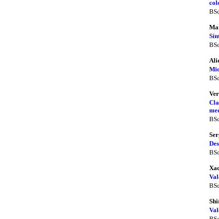
col
BSc
Mar
Sín
BSc
Ali
Mic
BSc
Ver
Cla
med
BSc
Ser
Des
BSc
Xac
Val
BSc
Shi
Val
BSc