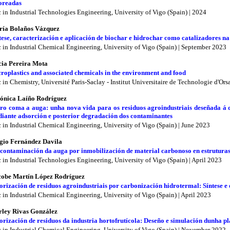
oreadas
 in Industrial Technologies Engineering, University of Vigo (Spain) | 2024
ía Bolaños Vázquez
tese, caracterización e aplicación de biochar e hidrochar como catalizadores n
 in Industrial Chemical Engineering, University of Vigo (Spain) | September 2023
cia Pereira Mota
roplastics and associated chemicals in the environment and food
 in Chemistry, Université Paris-Saclay - Institut Universitaire de Technologie d'Ors
ónica Laíño Rodríguez
ro coma a auga: unha nova vida para os residuos agroindustriais deseñada á 
iante adsorción e posterior degradación dos contaminantes
 in Industrial Chemical Engineering, University of Vigo (Spain) | June 2023
gio Fernández Davila
contaminación da auga por inmobilización de material carbonoso en estrutura
 in Industrial Technologies Engineering, University of Vigo (Spain) | April 2023
obe Martín López Rodríguez
orización de residuos agroindustriais por carbonización hidrotermal: Síntese e
 in Industrial Chemical Engineering, University of Vigo (Spain) | April 2023
rley Rivas González
orización de residuos da industria hortofrutícola: Deseño e simulación dunha p
 in Industrial Chemical Engineering, University of Vigo (Spain) | November 2022