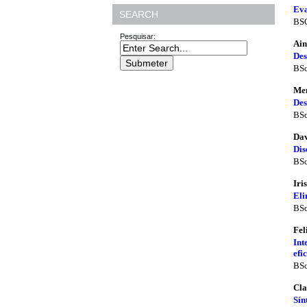
Eva
SEARCH
BSC
Pesquisar:
Ain
Des
BSc
Men
Des
BSc
Dav
Dis
BSc
Iri
Eli
BSc
Fel
Int
efi
BSc
Cla
Sín