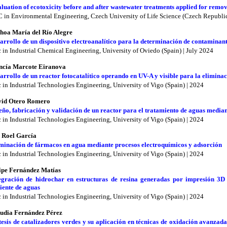
luation of ecotoxicity before and after wastewater treatments applied for remov
 in Environmental Engineering, Czech University of Life Science (Czech Republic
hoa María del Río Alegre
arrollo de un dispositivo electroanalítico para la determinación de contaminan
 in Industrial Chemical Engineering, University of Oviedo (Spain) | July 2024
cía Marcote Eiranova
arrollo de un reactor fotocatalítico operando en UV-A y visible para la eliminac
 in Industrial Technologies Engineering, University of Vigo (Spain) | 2024
id Otero Romero
eño, fabricación y validación de un reactor para el tratamiento de aguas median
 in Industrial Technologies Engineering, University of Vigo (Spain) | 2024
s Roel García
minación de fármacos en agua mediante procesos electroquímicos y adsorción
 in Industrial Technologies Engineering, University of Vigo (Spain) | 2024
ipe Fernández Matías
egración de hidrochar en estructuras de resina generadas por impresión 3D
ciente de aguas
 in Industrial Technologies Engineering, University of Vigo (Spain) | 2024
udia Fernández Pérez
tesis de catalizadores verdes y su aplicación en técnicas de oxidación avanzada