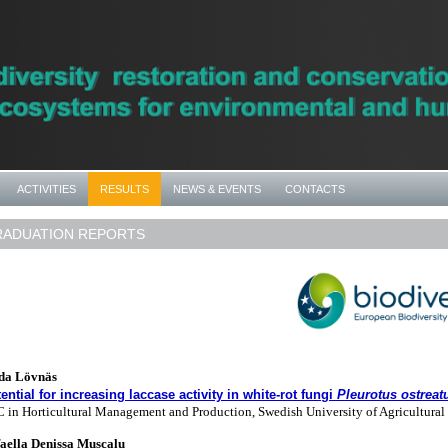
ACTIVITIES
RESULTS
NEWS & EVENTS
CONTACTS
RADUATION REPORTS
da Lövnäs
ential for increasing laccase activity in white-rot fungi
Pleurotus ostreat
 in Horticultural Management and Production, Swedish University of Agricultural
aella Denissa Muscalu