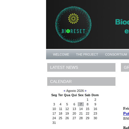
WELCOME
THE PROJECT
CONSORTIUM
G
LATEST NEWS
CALENDAR
«
Agosto 2026
»
Seg
Ter
Qua
Qui
Sex
Sab
Dom
1
2
3
4
5
6
7
8
9
Fri
10
11
12
13
14
15
16
Pot
17
18
19
20
21
22
23
BSC
24
25
26
27
28
29
30
31
Raf