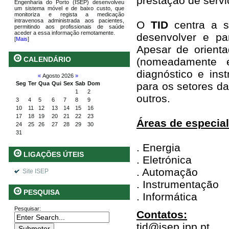
prestação de servi
Engenharia do Porto (ISEP) desenvolveu
um sistema móvel e de baixo custo, que
monitoriza e regista a medicação
intravenosa administrada aos pacientes,
O
TID
centra a s
permitindo aos profissionais de saúde
aceder a essa informação remotamente.
desenvolver e par
[
Mais
]
Apesar de orient
CALENDÁRIO
(nomeadamente e
diagnóstico e in
«
Agosto 2026
»
para os setores da
Seg
Ter
Qua
Qui
Sex
Sab
Dom
1
2
outros.
3
4
5
6
7
8
9
10
11
12
13
14
15
16
17
18
19
20
21
22
23
Áreas de especial
24
25
26
27
28
29
30
31
. Energia
LIGAÇÕES ÚTEIS
. Eletrónica
. Automação
Site ISEP
. Instrumentação
PESQUISA
. Informática
Pesquisar:
Contatos:
tid@isep.ipp.pt