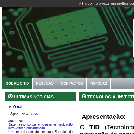
A fim de lhe prestar um melhor se
SOBRE O TID
PESSOAS
CONTACTOS
NOTICIAS
TECNOLOGIA, INVEST
ÚLTIMAS NOTÍCIAS
Geral
Página 1 de 4
>
>>
Apresentação:
Jan 8, 2018
Sistema monitoriza remotamente medicação
O
TID
(Tecnolog
intravenosa administrada
Um investigador do Instituto Superior de