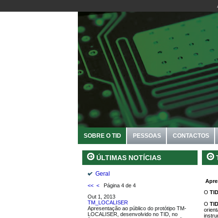
SOBRE O TID
PESSOAS
CONTACTOS
ÚLTIMAS NOTÍCIAS
Geral
Apre
<<
<
Página 4 de 4
O
TI
Out 1, 2013
TM_LOCALISER
O
TI
Apresentação ao público do protótipo TM-
orien
LOCALISER, desenvolvido no TID, no
instr