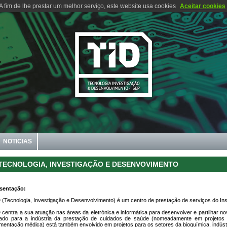
A fim de lhe prestar um melhor serviço, este website usa cookies
Aceitar cookies
NOTICIAS
TECNOLOGIA, INVESTIGAÇÃO E DESENVOVIMENTO
sentação:
D
(Tecnologia, Investigação e Desenvolvimento) é um centro de prestação de serviços do Inst
D
centra a sua atuação nas áreas da eletrónica e informática para desenvolver e partilhar nov
tado para a indústria da prestação de cuidados de saúde (nomeadamente em projetos d
umentação médica) está também envolvido em projetos para os setores da bioquímica, indústri