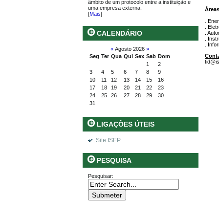
âmbito de um protocolo entre a instituição e
uma empresa externa.
Áreas
[
Mais
]
. Ener
. Elet
CALENDÁRIO
. Aut
. Ins
. Info
«
Agosto 2026
»
Cont
Seg
Ter
Qua
Qui
Sex
Sab
Dom
tid@is
1
2
3
4
5
6
7
8
9
10
11
12
13
14
15
16
17
18
19
20
21
22
23
24
25
26
27
28
29
30
31
LIGAÇÕES ÚTEIS
Site ISEP
PESQUISA
Pesquisar: