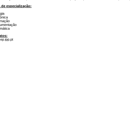
 de especialização:
gia
rónica
omação
trumentação
rmática
atos:
ep.ipp.pt