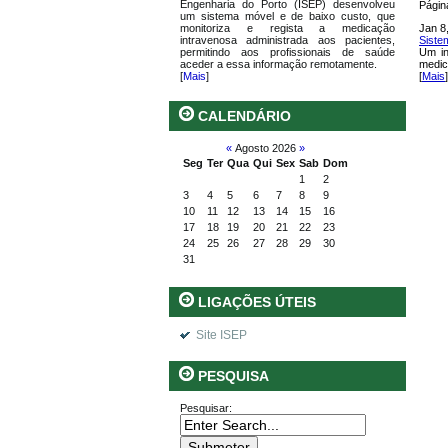
Engenharia do Porto (ISEP) desenvolveu
Págin
um sistema móvel e de baixo custo, que
monitoriza e regista a medicação
Jan 8
intravenosa administrada aos pacientes,
Siste
permitindo aos profissionais de saúde
Um in
aceder a essa informação remotamente.
medic
[
Mais
]
[
Mais
]
CALENDÁRIO
«
Agosto 2026
»
Seg
Ter
Qua
Qui
Sex
Sab
Dom
1
2
3
4
5
6
7
8
9
10
11
12
13
14
15
16
17
18
19
20
21
22
23
24
25
26
27
28
29
30
31
LIGAÇÕES ÚTEIS
Site ISEP
PESQUISA
Pesquisar: