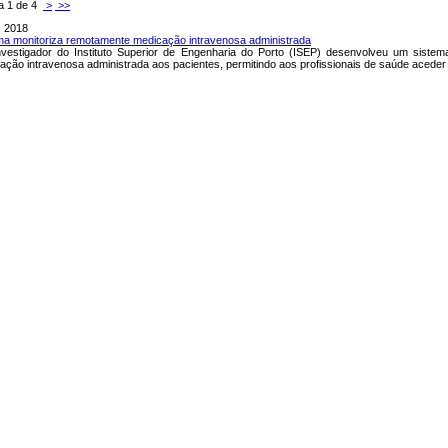
a 1 de 4
>
>>
, 2018
ma monitoriza remotamente medicação intravenosa administrada
vestigador do Instituto Superior de Engenharia do Porto (ISEP) desenvolveu um sistema
ação intravenosa administrada aos pacientes, permitindo aos profissionais de saúde acede