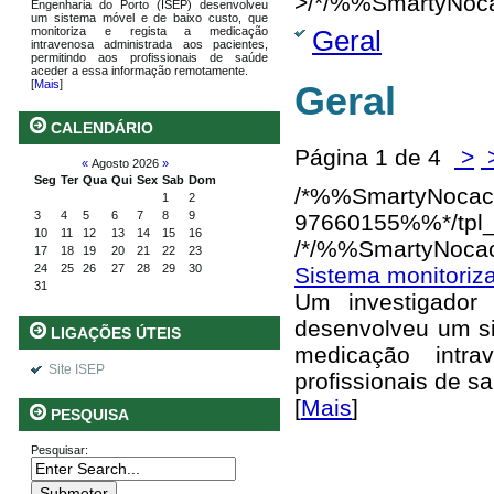
>/*/%%SmartyNoc
Engenharia do Porto (ISEP) desenvolveu
um sistema móvel e de baixo custo, que
Geral
monitoriza e regista a medicação
intravenosa administrada aos pacientes,
permitindo aos profissionais de saúde
aceder a essa informação remotamente.
[
Mais
]
Geral
CALENDÁRIO
Página 1 de 4
>
«
Agosto 2026
»
Seg
Ter
Qua
Qui
Sex
Sab
Dom
/*%%SmartyNocac
1
2
3
4
5
6
7
8
9
97660155%%*/
tpl
10
11
12
13
14
15
16
/*/%%SmartyNoca
17
18
19
20
21
22
23
24
25
26
27
28
29
30
Sistema monitoriz
31
Um investigador 
desenvolveu um si
LIGAÇÕES ÚTEIS
medicação intra
Site ISEP
profissionais de 
[
Mais
]
PESQUISA
Pesquisar: