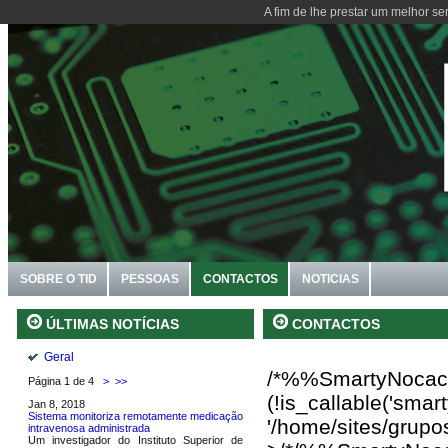
A fim de lhe prestar um melhor se
SOBRE O TID
PESSOAS
CONTACTOS
NOTICIAS
CONTACTOS
ÚLTIMAS NOTÍCIAS
Geral
/*%%SmartyNocac
Página 1 de 4
>
>>
(!is_callable('sma
Jan 8, 2018
Sistema monitoriza remotamente medicação
'/home/sites/grupo
intravenosa administrada
Um investigador do Instituto Superior de