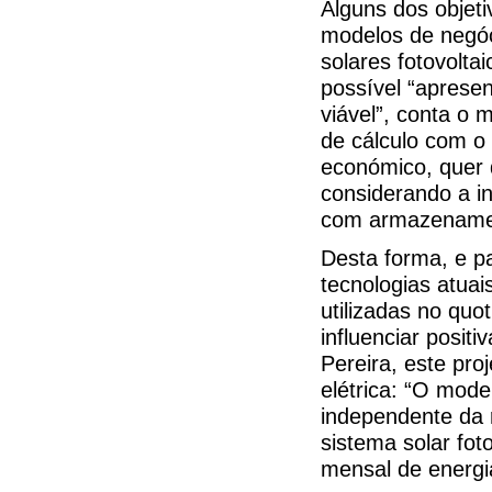
Alguns dos objet
modelos de negóc
solares fotovolta
possível “aprese
viável”, conta o 
de cálculo com o p
económico, quer d
considerando a i
com armazenamen
Desta forma, e p
tecnologias atuai
utilizadas no qu
influenciar posit
Pereira, este pro
elétrica: “O mod
independente da r
sistema solar fo
mensal de energia