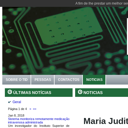
A fim de lhe prestar um melhor se
SOBRE O TID
PESSOAS
CONTACTOS
NOTICIAS
NOTICIAS
ÚLTIMAS NOTÍCIAS
Geral
Página 1 de 4
>
>>
Jan 8, 2018
Maria Judit
Sistema monitoriza remotamente medicação
intravenosa administrada
Um investigador do Instituto Superior de