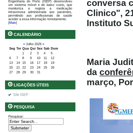
conversa c
Engenharia do Porto (ISEP) desenvolveu
um sistema móvel e de baixo custo, que
monitoriza e regista a medicação
Clinico", 2
intravenosa administrada aos pacientes,
permitindo aos profissionais de saúde
aceder a essa informação remotamente.
Instituto 
[
Mais
]
CALENDÁRIO
«
Julho 2026
»
Seg
Ter
Qua
Qui
Sex
Sab
Dom
1
2
3
4
5
6
7
8
9
10
11
12
Maria Judi
13
14
15
16
17
18
19
20
21
22
23
24
25
26
da
confer
27
28
29
30
31
março, Por
LIGAÇÕES ÚTEIS
Site ISEP
PESQUISA
Pesquisar: