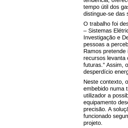
tempo útil dos ga
distingue-se das
O trabalho foi d
– Sistemas Elétr
Investigação e D
pessoas a perceb
Ramos pretende i
recursos levanta
futuras.” Assim, 
desperdício ener
Neste contexto, 
embebido numa t
utilizador a pos
equipamento dese
precisão. A soluç
funcionado segund
projeto.