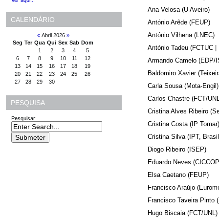
Ver aqui...
Ana Velosa (U Aveiro)
CALENDÁRIO
António Arêde (FEUP)
António Vilhena (LNEC)
«
Abril 2026
»
Seg
Ter
Qua
Qui
Sex
Sab
Dom
António Tadeu (FCTUC 
1
2
3
4
5
6
7
8
9
10
11
12
Armando Camelo (EDP/
13
14
15
16
17
18
19
Baldomiro Xavier (Teixeir
20
21
22
23
24
25
26
27
28
29
30
Carla Sousa (Mota-Engil)
Carlos Chastre (FCT/UNL
PESQUISA
Cristina Alves Ribeiro (S
Pesquisar:
Cristina Costa (IP Tomar
Cristina Silva (IPT, Brasil
D
iogo Ribeiro (ISEP)
Eduardo Neves (CICCO
Elsa Caetano (FEUP)
Francisco Araújo (Eurom
Francisco Taveira Pinto
Hugo Biscaia (FCT/UNL)