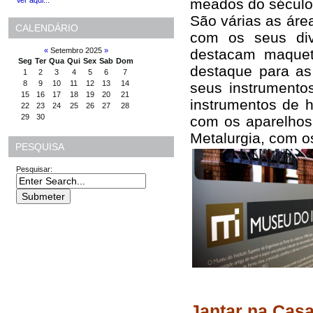
meados do século
Ver aqui...
São várias as ár
CALENDÁRIO
com os seus div
destacam maquet
«
Setembro 2025
»
Seg
Ter
Qua
Qui
Sex
Sab
Dom
destaque para as 
1
2
3
4
5
6
7
8
9
10
11
12
13
14
seus instrumento
15
16
17
18
19
20
21
instrumentos de h
22
23
24
25
26
27
28
29
30
com os aparelhos 
Metalurgia, com o
PESQUISA
Pesquisar:
Jantar na Cas