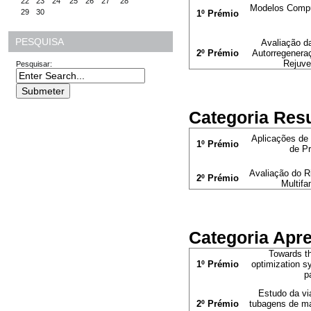
22
23
24
25
26
27
28
Modelos Comput
29
30
1º Prémio
PESQUISA
Avaliação d
2º Prémio
Autorregenera
Rejuve
Pesquisar:
Categoria Res
Aplicações de
1º Prémio
de Pr
Avaliação do R
2º Prémio
Multifa
Categoria Apr
Towards th
1º Prémio
optimization 
p
Estudo da via
2º Prémio
tubagens de ma