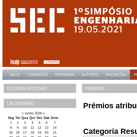
INÍCIO
COMISSÕES
PROGRAMA
AUTORES
INSCRIÇÕES
P
PRÉMIOS
ÚLTIMAS NOTÍCIAS
CALENDÁRIO
Prémios atribu
«
Junho 2026
»
Seg
Ter
Qua
Qui
Sex
Sab
Dom
1
2
3
4
5
6
7
8
9
10
11
12
13
14
Categoria Res
15
16
17
18
19
20
21