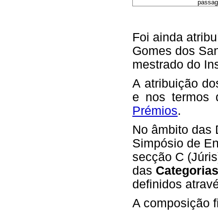
passage
Foi ainda atrib
Gomes dos Sant
mestrado do Ins
A atribuição d
e nos termos
Prémios
.
No âmbito das 
Simpósio de Eng
secção C (Júris
das
Categoria
definidos atravé
A composição fi