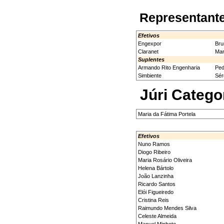
Representante
Efetivos
Engexpor
Bru
Claranet
Man
Suplentes
Armando Rito Engenharia
Ped
Simbiente
Sér
Júri Catego
Maria da Fátima Portela
Efetivos
Nuno Ramos
Diogo Ribeiro
Maria Rosário Oliveira
Helena Bártolo
João Lanzinha
Ricardo Santos
Elói Figueiredo
Cristina Reis
Raimundo Mendes Silva
Celeste Almeida
Manuel Minhoto