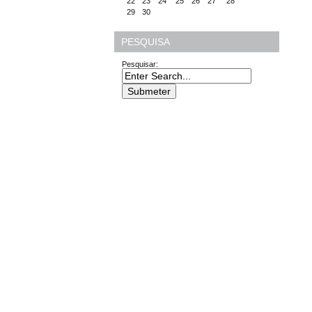
22
23
24
25
26
27
28
29
30
PESQUISA
Pesquisar: