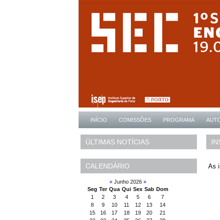
INÍCIO
COMISSÕES
PROGRAMA
AUT
IN
ÚLTIMAS NOTÍCIAS
CALENDÁRIO
As i
«
Junho 2026
»
Seg
Ter
Qua
Qui
Sex
Sab
Dom
1
2
3
4
5
6
7
8
9
10
11
12
13
14
15
16
17
18
19
20
21