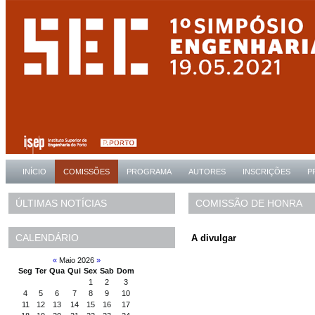
INÍCIO
COMISSÕES
PROGRAMA
AUTORES
INSCRIÇÕES
P
COMISSÃO DE HONRA
ÚLTIMAS NOTÍCIAS
CALENDÁRIO
A divulgar
«
Maio 2026
»
Seg
Ter
Qua
Qui
Sex
Sab
Dom
1
2
3
4
5
6
7
8
9
10
11
12
13
14
15
16
17