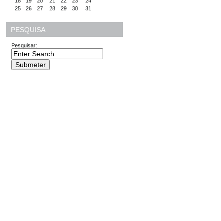
18
19
20
21
22
23
24
25
26
27
28
29
30
31
PESQUISA
Pesquisar: