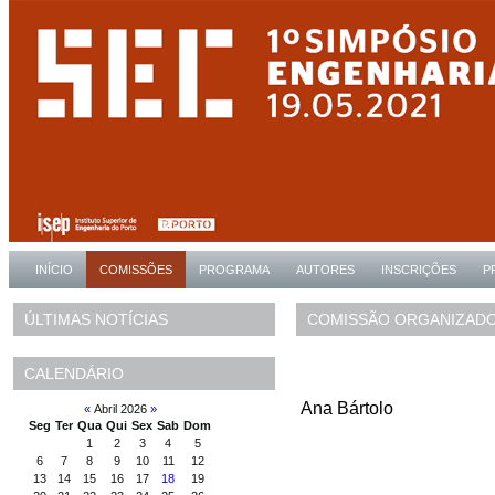
INÍCIO
COMISSÕES
PROGRAMA
AUTORES
INSCRIÇÕES
P
COMISSÃO ORGANIZAD
ÚLTIMAS NOTÍCIAS
CALENDÁRIO
Ana Bártolo
«
Abril 2026
»
Seg
Ter
Qua
Qui
Sex
Sab
Dom
1
2
3
4
5
6
7
8
9
10
11
12
13
14
15
16
17
18
19