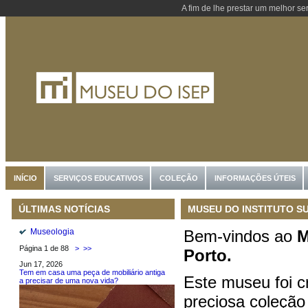
A fim de lhe prestar um melhor se
INÍCIO
SERVIÇOS EDUCATIVOS
COLEÇÃO
INFORMAÇÕES ÚTEIS
MUSEU DO INSTITUTO S
ÚLTIMAS NOTÍCIAS
Bem-vindos ao
M
Museologia
Página 1 de 88
>
>>
Porto.
Jun 17, 2026
Tem em casa uma peça de mobiliário antiga
Este museu foi c
a precisar de uma nova vida?
preciosa coleção 