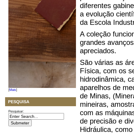
diferentes gabin
a evolução cientí
da Escola Indust
A coleção funci
grandes avanços
apreciados.
São várias as ár
Física, com os se
hidrodinâmica, c
aparelhos de med
[
Mais
]
de Minas, (Miner
PESQUISA
mineiras, amostr
com as máquinas
Pesquisar:
de precisão e div
Hidráulica, como