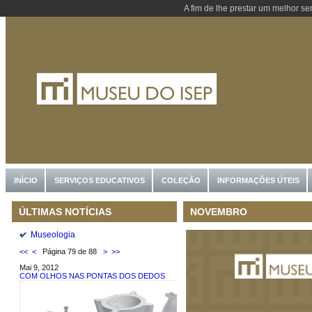
A fim de lhe prestar um melhor se
INÍCIO
SERVIÇOS EDUCATIVOS
COLEÇÃO
INFORMAÇÕES ÚTEIS
NOVEMBRO
ÚLTIMAS NOTÍCIAS
Museologia
<<
<
Página 79 de 88
>
>>
Mai 9, 2012
COM OLHOS NAS PONTAS DOS DEDOS