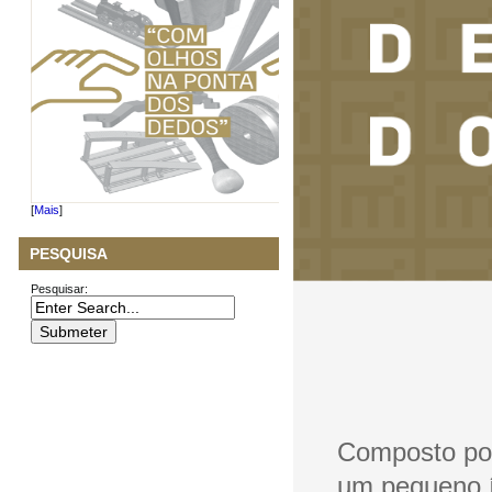
[
Mais
]
PESQUISA
Pesquisar:
Composto por
um pequeno 