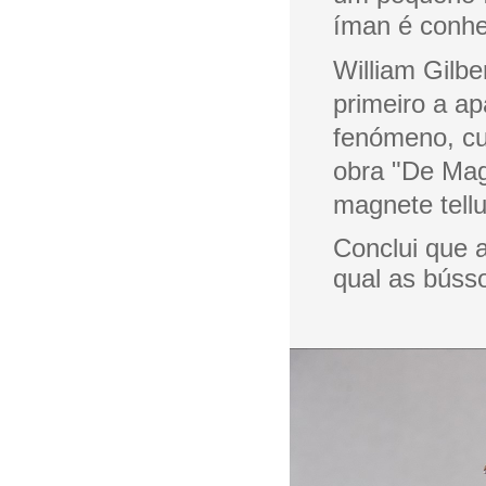
íman é conhe
William Gilbe
primeiro a a
fenómeno, cu
obra "De Mag
magnete tellu
Conclui que a
qual as búss