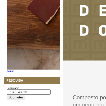
[
Mais
]
PESQUISA
Pesquisar:
Composto por
um pequeno 