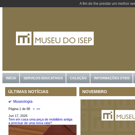
A fim de lhe prestar um melhor se
INÍCIO
SERVIÇOS EDUCATIVOS
COLEÇÃO
INFORMAÇÕES ÚTEIS
NOVEMBRO
ÚLTIMAS NOTÍCIAS
Museologia
Página 1 de 88
>
>>
Jun 17, 2026
Tem em casa uma peça de mobiliário antiga
a precisar de uma nova vida?