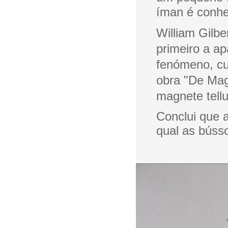
íman é conhe
William Gilbe
primeiro a a
fenómeno, cu
obra "De Mag
magnete tellu
Conclui que a
qual as búss