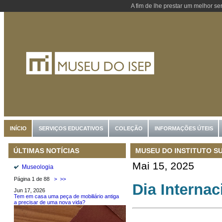
A fim de lhe prestar um melhor se
INÍCIO
SERVIÇOS EDUCATIVOS
COLEÇÃO
INFORMAÇÕES ÚTEIS
MUSEU DO INSTITUTO S
ÚLTIMAS NOTÍCIAS
Mai 15, 2025
Museologia
Página 1 de 88
>
>>
Dia Interna
Jun 17, 2026
Tem em casa uma peça de mobiliário antiga
a precisar de uma nova vida?