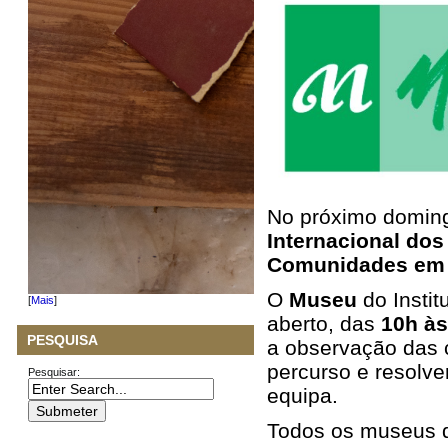
No próximo domin
Internacional do
Comunidades em 
O
Museu
do Insti
[
Mais
]
aberto, das
10h às
PESQUISA
a observação das c
percurso e resolve
Pesquisar:
equipa.
Todos os museus d