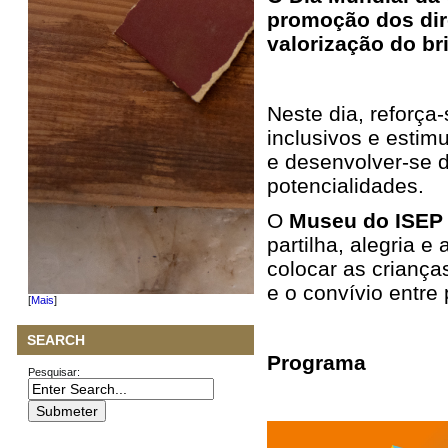
promoção dos dire
valorização do bri
Neste dia, reforça
inclusivos e estim
e desenvolver‑se 
potencialidades.
O
Museu do ISE
partilha, alegria 
colocar as criança
e o convívio entre 
[
Mais
]
SEARCH
Programa
Pesquisar: