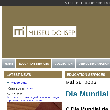
A fim de lhe prestar um melhor se
HOME
EDUCATION SERVICES
COLLECTION
USEFUL INFORMATION
EDUCATION SERVICES
LATEST NEWS
Mai 26, 2026
Museologia
Página 1 de 88
>
>>
Dia Mundial 
Jun 17, 2026
Tem em casa uma peça de mobiliário antiga
a precisar de uma nova vida?
O
Dia Mundial da