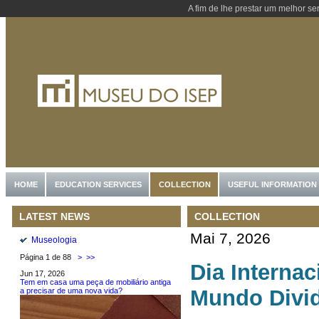
A fim de lhe prestar um melhor se
HOME
EDUCATION SERVICES
COLLECTION
USEFUL INFORMATION
COLLECTION
LATEST NEWS
Mai 7, 2026
Museologia
Página 1 de 88
>
>>
Dia Interna
Jun 17, 2026
Tem em casa uma peça de mobiliário antiga
Mundo Divi
a precisar de uma nova vida?