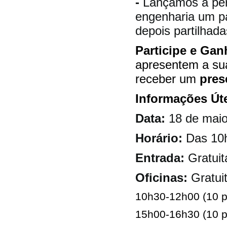
-
Lançamos a perg
engenharia um pa
depois partilha
Participe e Gan
apresentem a sua
receber um
pres
Informações Úte
Data:
18 de mai
Horário:
Das 10h
Entrada:
Gratuit
Oficinas:
Gratui
10h30-12h00 (10 pa
15h00-16h30 (10 pa