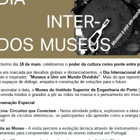
róximo dia
18 de maio
, celebramos o
poder da cultura como ponte entre 
 era marcada por desafios globais e distanciamentos, o
Dia Internacional
nte e inspirador:
"Museus a Unir um Mundo Dividido"
. Mais do que reposit
 espaços de diálogo, empatia e construção de soluções para o futuro.
 assinalar a data, o
Museu do Instituto Superior de Engenharia do Porto
(
convida miúdos e graúdos a pôr as mãos na massa e o pensamento em mov
ramação Especial
icina: Circuitos que Conectam -
Nesta atividade prática, exploramos a ideia
agem de circuitos eletrónicos, os participantes vão aprender como a energia
ia!
sita ao Museu -
A visita percorre a evolução técnica através de instrumentos 
amentais para compreender a história do ensino industrial em Portugal.