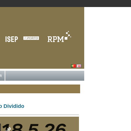
R
o Dividido