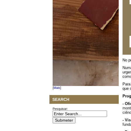
No p
Numa
urge
como
Para
[
Mais
]
que 
Prog
SEARCH
- Of
mont
Pesquisar:
ciênc
- Vi
fund