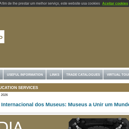
A fim de lhe prestar um melhor serviço, este website usa cookies
Aceitar cookies
USEFUL INFORMATION
LINKS
TRADE CATALOGUES
VIRTUAL TOU
UCATION SERVICES
, 2026
 Internacional dos Museus: Museus a Unir um Mund