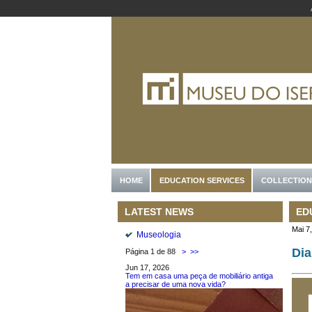
HOME
EDUCATION SERVICES
COLLECTION
ED
LATEST NEWS
Mai 7
Museologia
Dia
Página 1 de 88
>
>>
Jun 17, 2026
Tem em casa uma peça de mobiliário antiga
a precisar de uma nova vida?