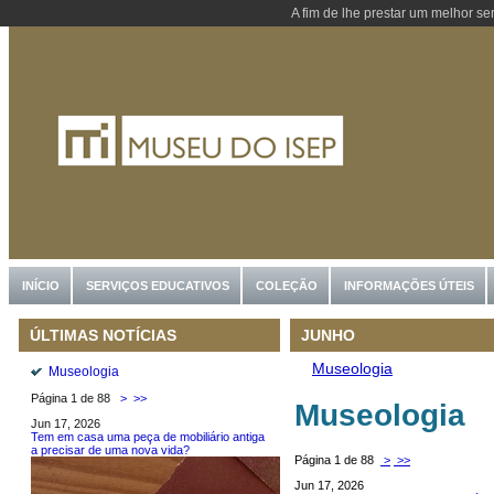
A fim de lhe prestar um melhor se
INÍCIO
SERVIÇOS EDUCATIVOS
COLEÇÃO
INFORMAÇÕES ÚTEIS
JUNHO
ÚLTIMAS NOTÍCIAS
Museologia
Museologia
Página 1 de 88
>
>>
Museologia
Jun 17, 2026
Tem em casa uma peça de mobiliário antiga
a precisar de uma nova vida?
Página 1 de 88
>
>>
Jun 17, 2026