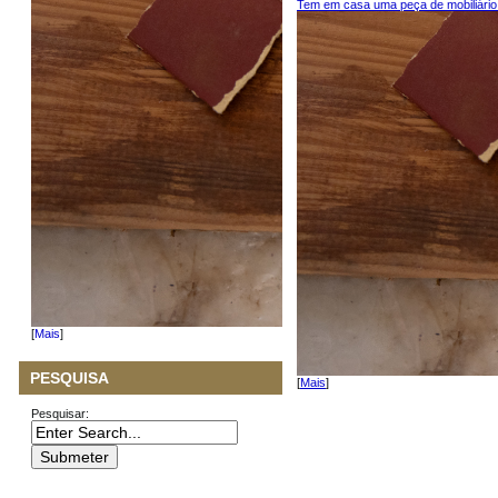
Tem em casa uma peça de mobiliário 
[
Mais
]
PESQUISA
[
Mais
]
Pesquisar: