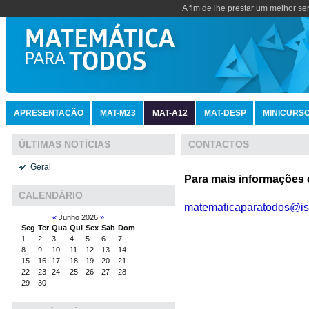
A fim de lhe prestar um melhor se
APRESENTAÇÃO
MAT-M23
MAT-A12
MAT-DESP
MINICURS
CONTACTOS
ÚLTIMAS NOTÍCIAS
Geral
Para mais informações 
CALENDÁRIO
matematicaparatodos@ise
«
Junho 2026
»
Seg
Ter
Qua
Qui
Sex
Sab
Dom
1
2
3
4
5
6
7
8
9
10
11
12
13
14
15
16
17
18
19
20
21
22
23
24
25
26
27
28
29
30