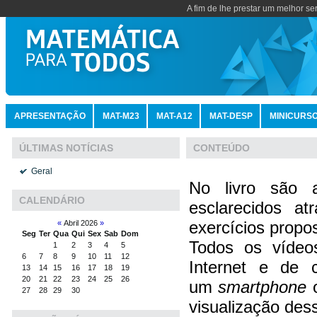
A fim de lhe prestar um melhor se
APRESENTAÇÃO
MAT-M23
MAT-A12
MAT-DESP
MINICURS
CONTEÚDO
ÚLTIMAS NOTÍCIAS
Geral
No livro são 
CALENDÁRIO
esclarecidos at
exercícios propo
«
Abril 2026
»
Seg
Ter
Qua
Qui
Sex
Sab
Dom
Todos os vídeos
1
2
3
4
5
6
7
8
9
10
11
12
Internet e de 
13
14
15
16
17
18
19
20
21
22
23
24
25
26
um
smartphone
27
28
29
30
visualização des