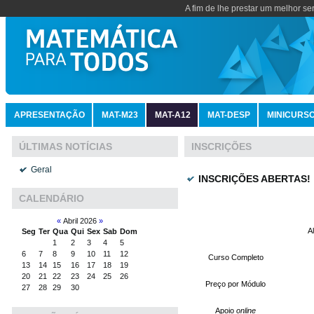
A fim de lhe prestar um melhor se
APRESENTAÇÃO
MAT-M23
MAT-A12
MAT-DESP
MINICURS
INSCRIÇÕES
ÚLTIMAS NOTÍCIAS
Geral
INSCRIÇÕES ABERTAS!
CALENDÁRIO
«
Abril 2026
»
A
Seg
Ter
Qua
Qui
Sex
Sab
Dom
1
2
3
4
5
6
7
8
9
10
11
12
Curso Completo
13
14
15
16
17
18
19
20
21
22
23
24
25
26
Preço por Módulo
27
28
29
30
Apoio
online