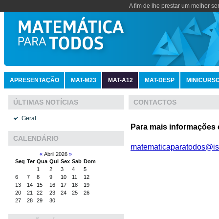
A fim de lhe prestar um melhor se
APRESENTAÇÃO
MAT-M23
MAT-A12
MAT-DESP
MINICURS
CONTACTOS
ÚLTIMAS NOTÍCIAS
Geral
Para mais informações 
CALENDÁRIO
matematicaparatodos@ise
«
Abril 2026
»
Seg
Ter
Qua
Qui
Sex
Sab
Dom
1
2
3
4
5
6
7
8
9
10
11
12
13
14
15
16
17
18
19
20
21
22
23
24
25
26
27
28
29
30