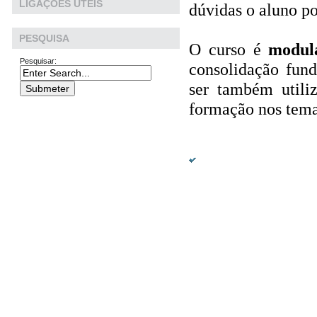
LIGAÇÕES ÚTEIS
dúvidas o aluno p
PESQUISA
O curso é
modul
Pesquisar:
consolidação fun
ser também utili
formação nos tema