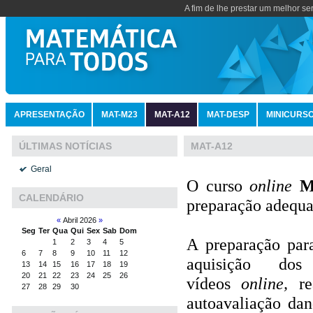
A fim de lhe prestar um melhor se
APRESENTAÇÃO
MAT-M23
MAT-A12
MAT-DESP
MINICURS
MAT-A12
ÚLTIMAS NOTÍCIAS
Geral
O curso
online
M
CALENDÁRIO
preparação adequa
«
Abril 2026
»
Seg
Ter
Qua
Qui
Sex
Sab
Dom
A preparação para
1
2
3
4
5
6
7
8
9
10
11
12
aquisição dos
13
14
15
16
17
18
19
20
21
22
23
24
25
26
vídeos
online,
r
27
28
29
30
autoavaliação da