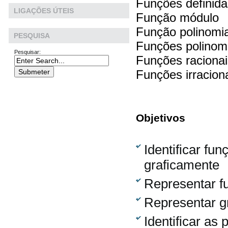
Funções definid
LIGAÇÕES ÚTEIS
Função módulo
Função polinomia
PESQUISA
Funções polinomi
Pesquisar:
Funções racionai
Funções irracion
Objetivos
Identificar fun
graficamente
Representar f
Representar g
Identificar as