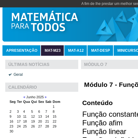
A fim de lhe prestar um melhor se
APRESENTAÇÃO
MAT-M23
MAT-A12
MAT-DESP
MINICURS
MÓDULO 7
ÚLTIMAS NOTÍCIAS
Geral
Módulo 7 - Funçõe
CALENDÁRIO
«
Junho 2025
»
Conteúdo
Seg
Ter
Qua
Qui
Sex
Sab
Dom
1
2
3
4
5
6
7
8
Função constant
9
10
11
12
13
14
15
Função afim
16
17
18
19
20
21
22
23
24
25
26
27
28
29
Função linear
30