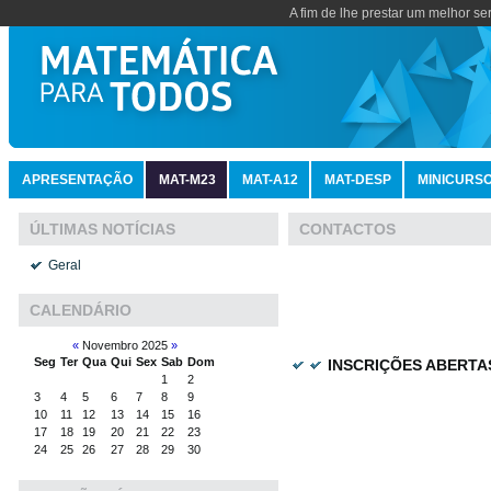
A fim de lhe prestar um melhor se
APRESENTAÇÃO
MAT-M23
MAT-A12
MAT-DESP
MINICURS
CONTACTOS
ÚLTIMAS NOTÍCIAS
Geral
CALENDÁRIO
«
Novembro 2025
»
Seg
Ter
Qua
Qui
Sex
Sab
Dom
INSCRIÇÕES ABERTA
1
2
3
4
5
6
7
8
9
10
11
12
13
14
15
16
17
18
19
20
21
22
23
24
25
26
27
28
29
30