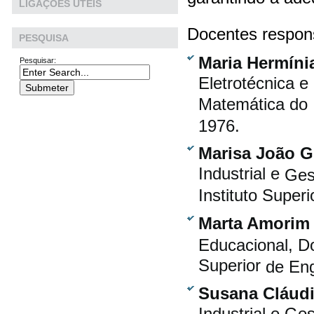
LIGAÇÕES ÚTEIS
Docentes respons
PESQUISA
Maria Hermíni
Pesquisar:
Eletrotécnica 
Matemática do 
1976.
Marisa João Gu
Industrial e
Ges
Instituto Super
Marta Amorim 
Educacional, D
Superior
de Eng
Susana Cláudi