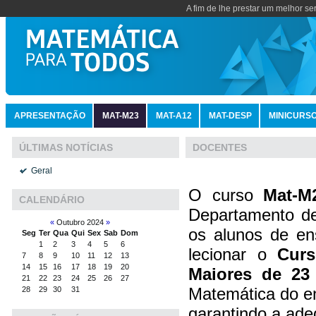
A fim de lhe prestar um melhor se
APRESENTAÇÃO
MAT-M23
MAT-A12
MAT-DESP
MINICURS
DOCENTES
ÚLTIMAS NOTÍCIAS
Geral
O curso
Mat-M
CALENDÁRIO
Departamento de
«
Outubro 2024
»
os alunos de en
Seg
Ter
Qua
Qui
Sex
Sab
Dom
1
2
3
4
5
6
lecionar o
Curs
7
8
9
10
11
12
13
14
15
16
17
18
19
20
Maiores de 23
21
22
23
24
25
26
27
Matemática do en
28
29
30
31
garantindo a ade