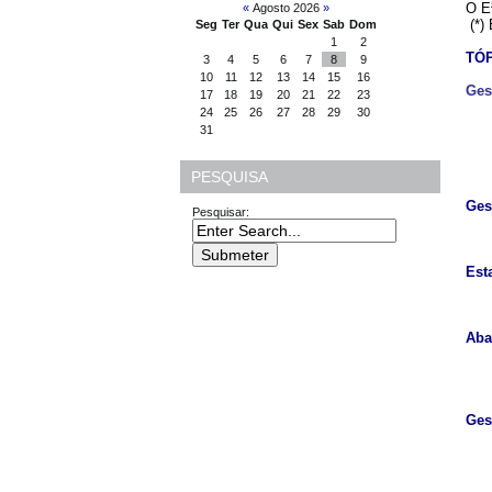
O E²
«
Agosto 2026
»
(*) 
Seg
Ter
Qua
Qui
Sex
Sab
Dom
1
2
TÓ
3
4
5
6
7
8
9
10
11
12
13
14
15
16
Ges
17
18
19
20
21
22
23
24
25
26
27
28
29
30
31
PESQUISA
Ges
Pesquisar:
Est
Aba
Ges