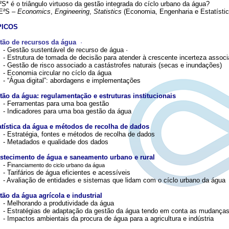
S* é o triângulo virtuoso da gestão integrada do cíclo urbano da água?
E²S –
E
conomics
,
Engineering
,
Statistics
(Economia, Engenharia e Estatís
PICOS
tão de recursos da água
·
- Gestão sustentável de recurso de água ·
- Estrutura de tomada de decisão para atender à crescente incerteza asso
- Gestão de risco associado a castástrofes naturais (secas e inundações)
- Economia circular no cíclo da água
- “Água digital”: abordagens e implementações
tão da água: regulamentação e estruturas institucionais
- Ferramentas para uma boa gestão
- Indicadores para uma boa gestão da água
atística da água e métodos de recolha de dados
- Estratégia, fontes e métodos de recolha de dados
- Metadados e qualidade dos dados
stecimento de água e saneamento urbano e rural
-
F
inanciamento do ciclo urbano da água
- Tarifários de água eficientes e acessíveis
- Avaliação de entidades e sistemas que lidam com o cíclo urbano da água
tão da água agrícola e industrial
- Melhorando a produtividade da água
- Estratégias de adaptação da gestão da água tendo em conta as mudanças
- Impactos ambientais da procura de água para a agricultura e indústria