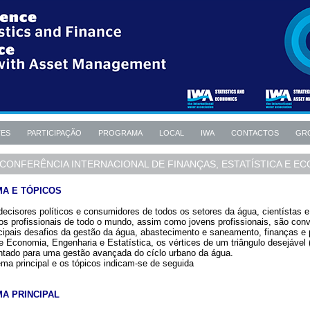
TES
PARTICIPAÇÃO
PROGRAMA
LOCAL
IWA
CONTACTOS
GR
 CONFERÊNCIA INTERNACIONAL DE FINANÇAS, ESTATÍSTICA E E
MA E TÓPICOS
ecisores políticos e consumidores de todos os setores da água, cientístas e
ros profissionais de todo o mundo, assim como jovens profissionais, são co
cipais desafios da gestão da água, abastecimento e saneamento, finanças e po
e Economia, Engenharia e Estatística, os vértices de um triângulo desejável 
entado para uma gestão avançada do cíclo urbano da água.
ma principal e os tópicos indicam-se de seguida
A PRINCIPAL