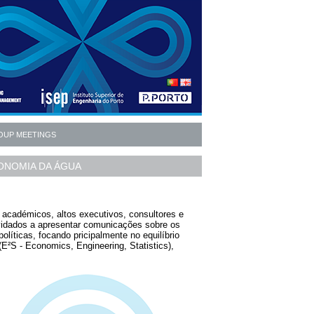
OUP MEETINGS
CONOMIA DA ÁGUA
 académicos, altos executivos, consultores e
nvidados a apresentar comunicações sobre os
líticas, focando pricipalmente no equilíbrio
(E²S - Economics, Engineering, Statistics),