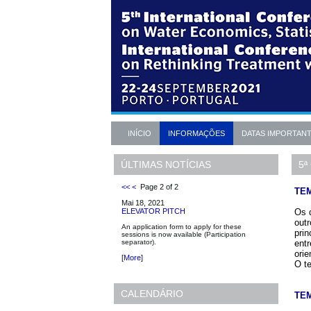
INÍCIO
INFORMAÇÕES
DATAS IMPORTAN
5ª
ÚLTIMAS NOTÍCIAS
<<
<
Page 2 of 2
TE
Mai 18, 2021
Os d
ELEVATOR PITCH
out
An application form to apply for these
prin
sessions is now available (Participation
entr
separator).
ori
[
More
]
O te
CALENDÁRIO
TEM