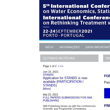
INÍCIO
INFORMAÇÕES
DATAS IMPORTAN
IN
ÚLTIMAS NOTÍCIAS
Page 1 of 2
>
>>
Jun 15, 2021
STANDS
FO
Application for STANDS is now
available
(PARTICIPATION /
Para
STANDS)
[
More
]
Mai 23, 2021
FULL PAPERS SUBMISSIONS FOR IWA
PUBLISHING
PR
IWA Publishing keeps up with the conferences
Scientific and Programme Committees,