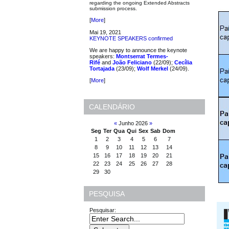
regarding the ongoing Extended Abstracts
submission process.
[
More
]
Mai 19, 2021
KEYNOTE SPEAKERS confirmed
We are happy to announce the keynote
speakers:
Montserrat Termes-
Rifé
and
João Feliciano
(22/09);
Cecília
Tortajada
(23/09);
Wolf Merkel
(24/09).
[
More
]
CALENDÁRIO
«
Junho 2026
»
Seg
Ter
Qua
Qui
Sex
Sab
Dom
1
2
3
4
5
6
7
8
9
10
11
12
13
14
15
16
17
18
19
20
21
22
23
24
25
26
27
28
29
30
PESQUISA
Pesquisar: