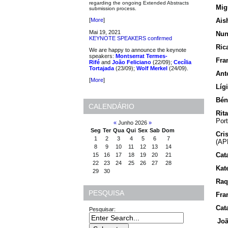
regarding the ongoing Extended Abstracts
Mig
submission process.
Ais
[
More
]
Mai 19, 2021
Nun
KEYNOTE SPEAKERS confirmed
Ric
We are happy to announce the keynote
speakers:
Montserrat Termes-
Fra
Rifé
and
João Feliciano
(22/09);
Cecília
Tortajada
(23/09);
Wolf Merkel
(24/09).
Ant
[
More
]
Líg
Bén
CALENDÁRIO
Rit
Port
«
Junho 2026
»
Seg
Ter
Qua
Qui
Sex
Sab
Dom
Cri
1
2
3
4
5
6
7
(AP
8
9
10
11
12
13
14
Cat
15
16
17
18
19
20
21
22
23
24
25
26
27
28
Kat
29
30
Raq
PESQUISA
Fra
Cat
Pesquisar:
Joã