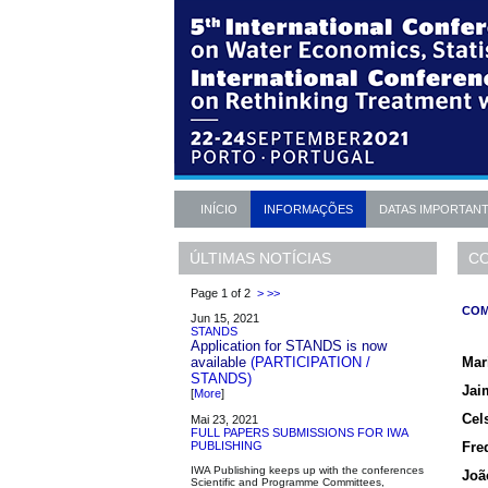
INÍCIO
INFORMAÇÕES
DATAS IMPORTAN
CO
ÚLTIMAS NOTÍCIAS
Page 1 of 2
>
>>
COM
Jun 15, 2021
STANDS
Application for STANDS is now
Mar
available
(PARTICIPATION /
STANDS)
Jai
[
More
]
Cel
Mai 23, 2021
FULL PAPERS SUBMISSIONS FOR IWA
Fre
PUBLISHING
IWA Publishing keeps up with the conferences
Joã
Scientific and Programme Committees,