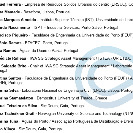
uel Ferreira
· Empresa de Resíduos Sólidos Urbanos do centro (ERSUC), Co
ha Mamade
· Baseform, Lisboa, Portugal
o Marques Almeida
· Instituto Superior Técnico (IST), Universidade de Lisb
ardo Nascimento
· ISPT – Industrial Services, Porto Salvo, Portugal
ncisco Piqueiro
· Faculdade de Engenharia da Universidade do Porto (FEUP)
ónio Ramos
· EFACEC, Porto, Portugal
ia Ramos
· Águas do Douro e Paiva, Portugal
édicte Rulleau
· IWA SG Strategic Asset Management / ISTEA - UR ETBX, 
a Salgado Brito
· Chair of IWA SG Strategic Asset Management / Laboratório 
ugal
stina Santos
· Faculdade de Engenharia da Universidade do Porto (FEUP) / 
RH), Portugal
arina Silva
· Laboratório Nacional de Engenharia Civil (LNEC), Lisboa, Portug
erina Stamatelatou
· Democritus University of Thrace, Greece
uel Teixeira da Silva
· SimDouro, Gaia, Portugal
nz Tscheikner-Gratl
·
Norwegian University of Science and Technology (NTN
arina Tuna
· Águas do Porto / Associação Portuguesa de Distribuição e Dre
o Vilaça
· SimDouro, Gaia, Portugal