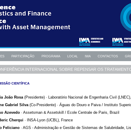
TES
PARTICIPAÇÃO
PROGRAMA
LOCAL
IWA
CONTACTOS
GR
NFERÊNCIA INTERNACIONAL SOBRE REPENSAR OS TRATAMENTO
ISSÃO CIENTÍFICA
ia João Rosa
(Presidente) · Laboratório Nacional de Engenharia Civil (LNEC),
me Gabriel Silva
(Co-Presidente) · Águas do Douro e Paiva / Instituto Superi
so Azevedo
· Assetsman & Assetskill / Ecole Centrale de Paris, Brazil
deric Cherqui
· INSA-Lyon (UCBL), France
o Feliciano
· AGS - Administração e Gestão de Sistemas de Salubridade, Lis