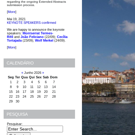
regarding the ongoing Extended Abstracts
submission process.
[
More
]
Mai 19, 2021
KEYNOTE SPEAKERS confirmed
We are happy to announce the keynote
speakers:
Montserrat Termes-
Rifé
and
João Feliciano
(22/09);
Cecília
Tortajada
(23/09);
Wolf Merkel
(24/09).
[
More
]
CALENDÁRIO
«
Junho 2026
»
Seg
Ter
Qua
Qui
Sex
Sab
Dom
1
2
3
4
5
6
7
8
9
10
11
12
13
14
15
16
17
18
19
20
21
22
23
24
25
26
27
28
29
30
PESQUISA
Pesquisar: