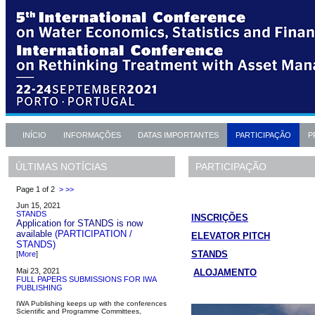
INÍCIO
INFORMAÇÕES
DATAS IMPORTANTES
PARTICIPAÇÃO
P
PARTICIPAÇÃO
ÚLTIMAS NOTÍCIAS
Page 1 of 2
>
>>
Jun 15, 2021
STANDS
I
NSCRIÇÕES
Application for STANDS is now
available
(PARTICIPATION /
ELEVATOR PITCH
STANDS)
STANDS
[
More
]
Mai 23, 2021
ALOJAMENTO
FULL PAPERS SUBMISSIONS FOR IWA
PUBLISHING
IWA Publishing keeps up with the conferences
Scientific and Programme Committees,